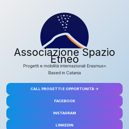
Vai
al
contenuto
Associazione Spazio
Etneo
Progetti e mobilità internazionali Erasmus+
Based in Catania
CALL PROGETTI E OPPORTUNITÀ ->
FACEBOOK
INSTAGRAM
LINKEDIN