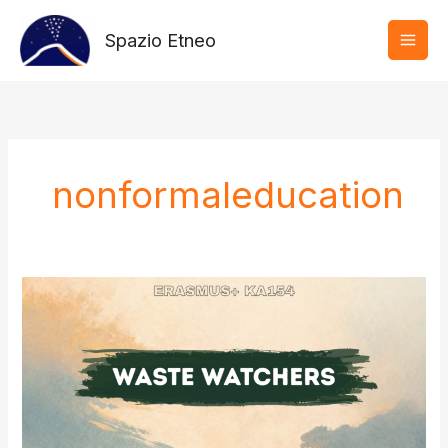
Vai
al
Spazio Etneo
contenuto
nonformaleducation